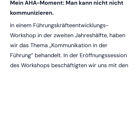
Mein AHA-Moment: Man kann nicht nicht
kommunizieren.
In einem Führungskräfteentwicklungs-
Workshop in der zweiten Jahreshälfte, haben
wir das Thema „Kommunikation in der
Führung“ behandelt. In der Eröffnungssession
des Workshops beschäftigten wir uns mit den
Grundlagen der Kommunikation und mit
Paul
Watzlawik
. Bei der Vorstellung des erstes
Axioms der Kommunikation „Man kann nicht
nicht kommunizieren“ (Watzlawik
argumentiert, dass jede Kommunikation (nicht
nur mit Worten) Verhalten ist und genauso
wie man sich nicht nicht verhalten kann, kann