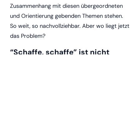
Zusammenhang mit diesen übergeordneten
und Orientierung gebenden Themen stehen.
So weit, so nachvollziehbar. Aber wo liegt jetzt
das Problem?
“Schaffe, schaffe” ist nicht
genug
In der Regel zieht sich bei der Diagnose
„Fehlende Ergebnisorientierung“ ein typisches
Symptom durch die gesamte Organisation:
Das Management fordert von den
Mitarbeitenden zwar Ergebnisorientierung ein,
lässt aber viel zu oft zu, dass die einzelnen
Ziele (also Beiträge der Teams und