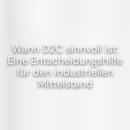
Wann D2C sinnvoll ist:
Eine Entscheidungshilfe
für den industriellen
Mittelstand